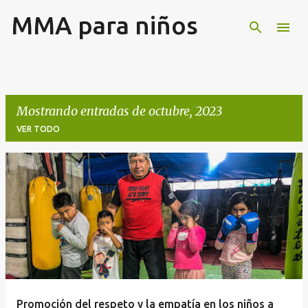
MMA para niños
Ir al contenido principal
Mostrando entradas de octubre, 2023
VER TODO
E
n
t
r
a
d
a
Promoción del respeto y la empatía en los niños a